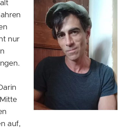
alt
Jahren
en
ht nur
rn
ungen.
Darin
Mitte
en
n auf,