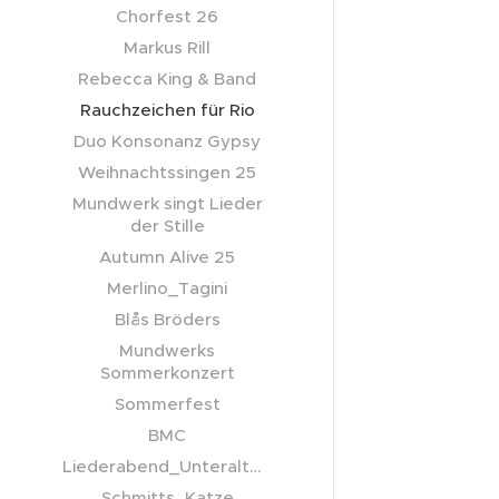
Chorfest 26
Markus Rill
Rebecca King & Band
Rauchzeichen für Rio
Duo Konsonanz Gypsy
Weihnachtssingen 25
Mundwerk singt Lieder
der Stille
Autumn Alive 25
Merlino_Tagini
Blås Bröders
Mundwerks
Sommerkonzert
Sommerfest
BMC
Liederabend_Unteraltertheim
Schmitts_Katze