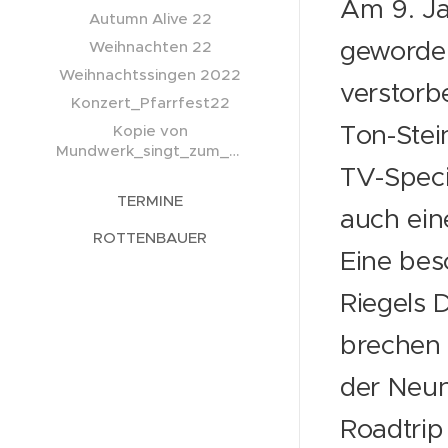
Am 9. Ja
Autumn Alive 22
geworden
Weihnachten 22
Weihnachtssingen 2022
verstor
Konzert_Pfarrfest22
Ton-Stei
Kopie von
Mundwerk_singt_zum_Advent
TV-Speci
TERMINE
auch ein
ROTTENBAUER
Eine bes
Riegels 
brechen 
der Neun
Roadtri