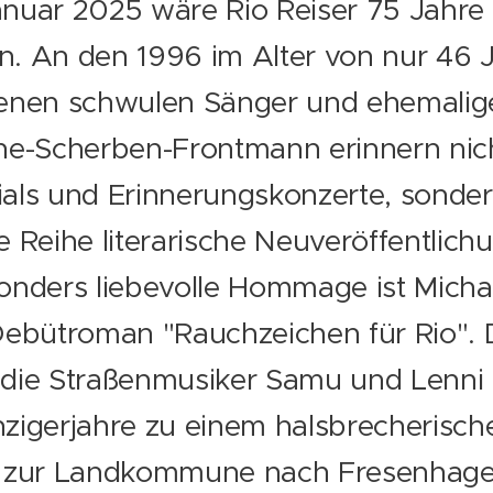
nuar 2025 wäre Rio Reiser 75 Jahre 
. An den 1996 im Alter von nur 46 
benen schwulen Sänger und ehemalig
ne-Scherben-Frontmann erinnern nic
als und Erinnerungskonzerte, sonde
e Reihe literarische Neuveröffentlich
onders liebevolle Hommage ist Micha
Debütroman "Rauchzeichen für Rio". 
die Straßenmusiker Samu und Lenni 
zigerjahre zu einem halsbrecherisch
p zur Landkommune nach Fresenhage